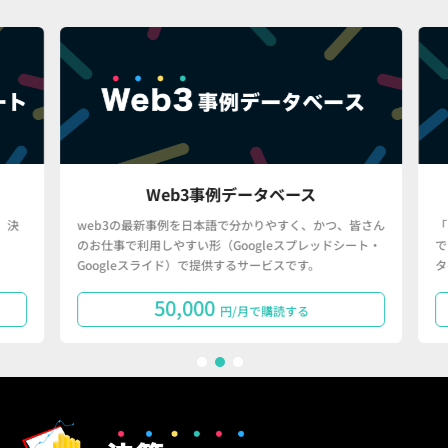
Web3事例データベース
決
web3の最新事例を日本語で分かりやすく、かつ、皆さん
「
のお仕事で利用しやすい形（Googleスプレッドシート・
で
Googleスライド）で提供するサービスです。
タ
50,000
円/月で購読する
1
2
3