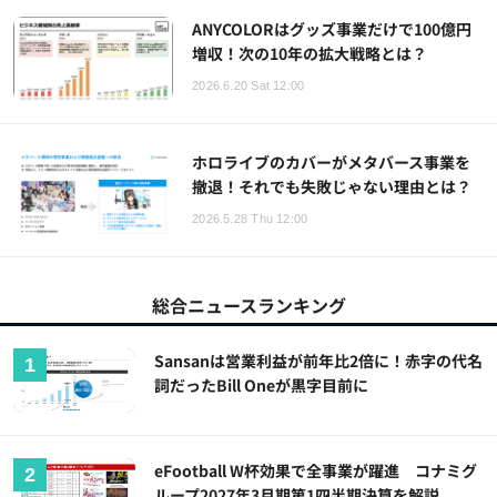
ANYCOLORはグッズ事業だけで100億円
増収！次の10年の拡大戦略とは？
2026.6.20 Sat 12:00
ホロライブのカバーがメタバース事業を
撤退！それでも失敗じゃない理由とは？
2026.5.28 Thu 12:00
総合ニュースランキング
Sansanは営業利益が前年比2倍に！赤字の代名
詞だったBill Oneが黒字目前に
eFootball W杯効果で全事業が躍進 コナミグ
ループ2027年3月期第1四半期決算を解説