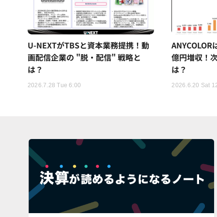
U-NEXTがTBSと資本業務提携！動
ANYCOLO
画配信企業の "脱・配信" 戦略と
億円増収！次
は？
は？
2026.7.28 Tue 6:00
2026.6.20 Sat 1