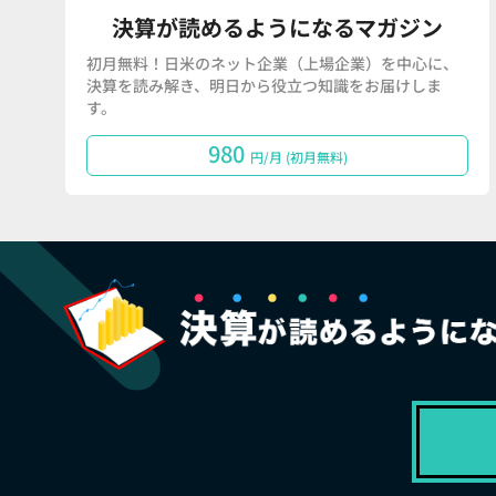
決算が読めるようになるマガジン
初月無料！日米のネット企業（上場企業）を中心に、
決算を読み解き、明日から役立つ知識をお届けしま
す。
980
円/月 (初月無料)