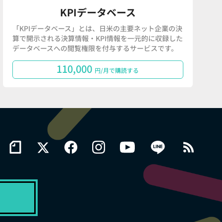
KPIデータベース
「KPIデータベース」とは、日米の主要ネット企業の決
算で開示される決算情報・KPI情報を一元的に収録した
データベースへの閲覧権限を付与するサービスです。
110,000
円/月で購読する