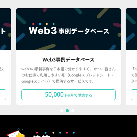
Web3事例データベース
決
web3の最新事例を日本語で分かりやすく、かつ、皆さん
「
のお仕事で利用しやすい形（Googleスプレッドシート・
で
Googleスライド）で提供するサービスです。
タ
50,000
円/月で購読する
1
2
3