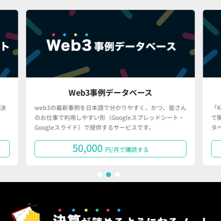
Web3事例データベース
決
web3の最新事例を日本語で分かりやすく、かつ、皆さん
「
のお仕事で利用しやすい形（Googleスプレッドシート・
で
Googleスライド）で提供するサービスです。
タ
50,000
円/月で購読する
1
2
3