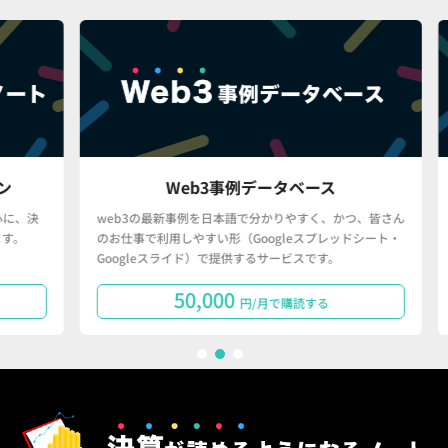
Web3事例データベース
決
web3の最新事例を日本語で分かりやすく、かつ、皆さん
「
のお仕事で利用しやすい形（Googleスプレッドシート・
で
Googleスライド）で提供するサービスです。
タ
50,000
円/月で購読する
1
2
3