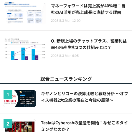
マネーフォワードは売上高が40%増！自
社のAI活用が売上成長に直結する理由
2026.8.3 Mon 12:00
Q. 新規上場のチャットプラス、営業利益
率48%を生む3つの仕組みとは？
2026.8.3 Mon 6:05
総合ニュースランキング
キヤノンとリコーの決算比較と戦略分析 ～オフ
ィス機器2大企業の現在と今後の展望～
TeslaはCybercabの量産を開始！なぜこのタイ
ミングなのか？