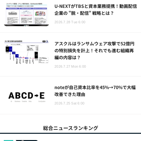
U-NEXTがTBSと資本業務提携！動画配信
企業の "脱・配信" 戦略とは？
2026.7.28 Tue 6:00
アスクルはランサムウェア攻撃で52億円
の特別損失を計上！それでも進む組織再
編の内容は？
2026.7.27 Mon 6:00
noteが自己資本比率を45%→70%で大幅
改善できた理由
2026.7.25 Sat 6:00
総合ニュースランキング