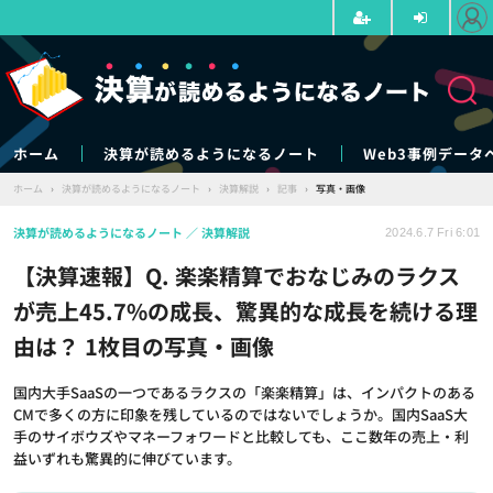
ホーム
決算が読めるようになるノート
Web3事例データ
ホーム
›
決算が読めるようになるノート
›
決算解説
›
記事
›
写真・画像
決算が読めるようになるノート
決算解説
2024.6.7 Fri 6:01
【決算速報】Q. 楽楽精算でおなじみのラクス
が売上45.7%の成長、驚異的な成長を続ける理
由は？ 1枚目の写真・画像
国内大手SaaSの一つであるラクスの「楽楽精算」は、インパクトのある
CMで多くの方に印象を残しているのではないでしょうか。国内SaaS大
手のサイボウズやマネーフォワードと比較しても、ここ数年の売上・利
益いずれも驚異的に伸びています。