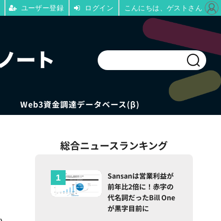
ユーザー登録
ログイン
こんにちは、ゲストさん
Web3資金調達データベース(β)
総合ニュースランキング
、
Sansanは営業利益が
前年比2倍に！赤字の
代名詞だったBill One
が黒字目前に
い