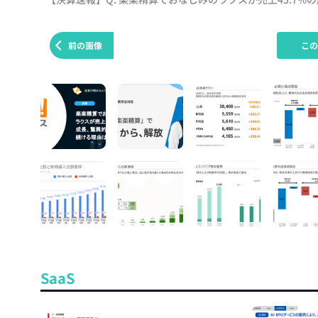
前の画像
こ
SaaS