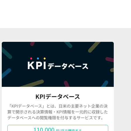
KPIデータベース
「KPIデータベース」とは、日米の主要ネット企業の決
算で開示される決算情報・KPI情報を一元的に収録した
データベースへの閲覧権限を付与するサービスです。
110,000
円/月で購読する