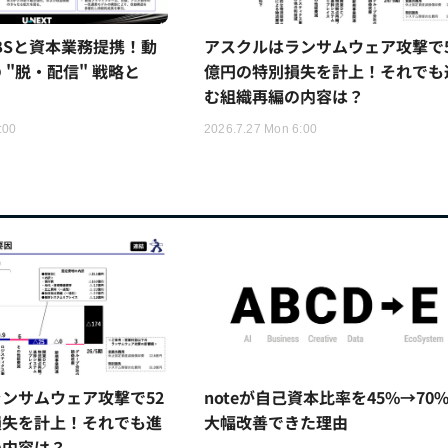
TBSと資本業務提携！動
アスクルはランサムウェア攻撃で5
 "脱・配信" 戦略と
億円の特別損失を計上！それでも
む組織再編の内容は？
:00
2026.7.27 Mon 6:00
ンサムウェア攻撃で52
noteが自己資本比率を45%→70
損失を計上！それでも進
大幅改善できた理由
の内容は？