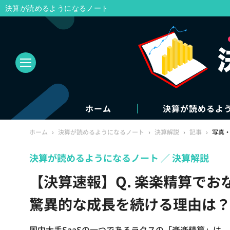
決算が読めるようになるノート
ホーム
決算が読めるよ
ホーム
›
決算が読めるようになるノート
›
決算解説
›
記事
›
写真
決算が読めるようになるノート
決算解説
【決算速報】Q. 楽楽精算でお
驚異的な成長を続ける理由は？
国内大手SaaSの一つであるラクスの「楽楽精算」は