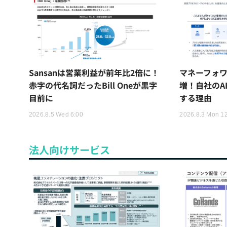
Sansanは営業利益が前年比2倍に！
マネーフォワ
赤字の代名詞だったBill Oneが黒字
増！自社のA
目前に
する理由
2026.8.5 Wed 6:00
2026.8.3 Mon 1
法人向けサービス