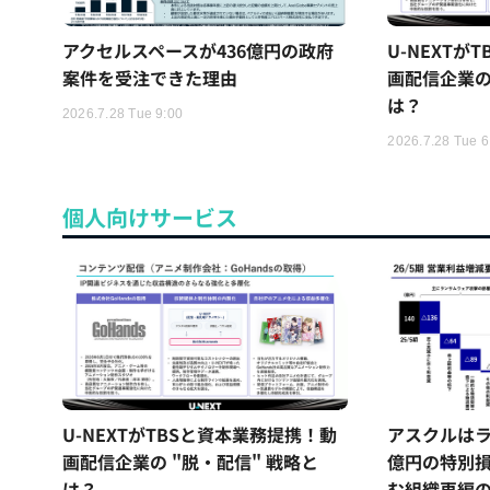
アクセルスペースが436億円の政府
U-NEXTが
案件を受注できた理由
画配信企業の
は？
2026.7.28 Tue 9:00
2026.7.28 Tue 6
個人向けサービス
U-NEXTがTBSと資本業務提携！動
アスクルはラ
画配信企業の "脱・配信" 戦略と
億円の特別
は？
む組織再編