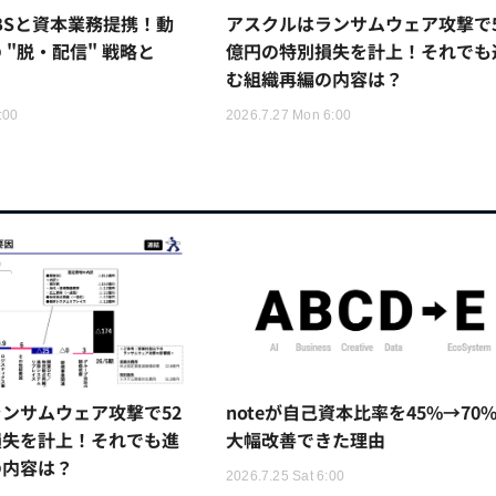
TBSと資本業務提携！動
アスクルはランサムウェア攻撃で5
 "脱・配信" 戦略と
億円の特別損失を計上！それでも
む組織再編の内容は？
:00
2026.7.27 Mon 6:00
ンサムウェア攻撃で52
noteが自己資本比率を45%→70
損失を計上！それでも進
大幅改善できた理由
の内容は？
2026.7.25 Sat 6:00