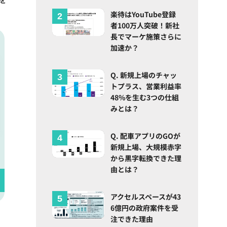
楽待はYouTube登録
者100万人突破！新社
長でマーケ施策さらに
加速か？
Q. 新規上場のチャッ
トプラス、営業利益率
48%を生む3つの仕組
みとは？
Q. 配車アプリのGOが
新規上場、大規模赤字
から黒字転換できた理
由とは？
アクセルスペースが43
6億円の政府案件を受
注できた理由