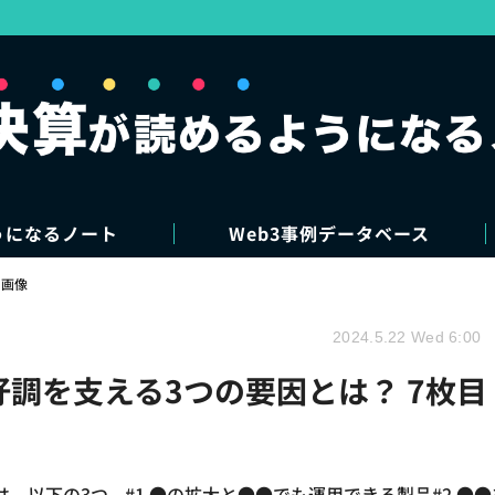
うになるノート
Web3事例データベース
・画像
2024.5.22 Wed 6:00
好調を支える3つの要因とは？ 7枚目
以下の3つ。#1 ●の拡大と●●でも運用できる製品#2 ●●