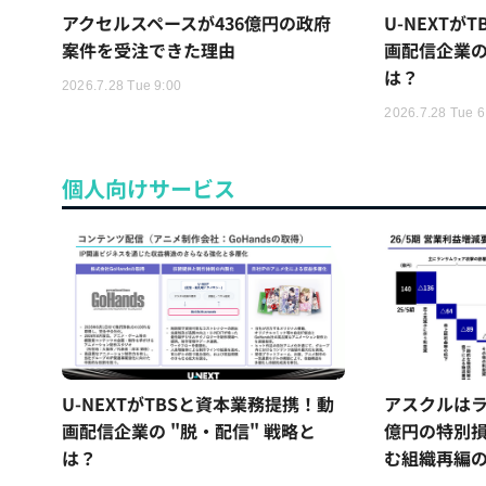
アクセルスペースが436億円の政府
U-NEXTが
案件を受注できた理由
画配信企業の
は？
2026.7.28 Tue 9:00
2026.7.28 Tue 6
個人向けサービス
U-NEXTがTBSと資本業務提携！動
アスクルはラ
画配信企業の "脱・配信" 戦略と
億円の特別
は？
む組織再編