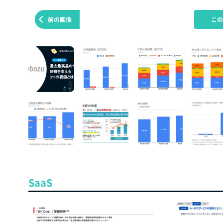
前の画像
こ
SaaS