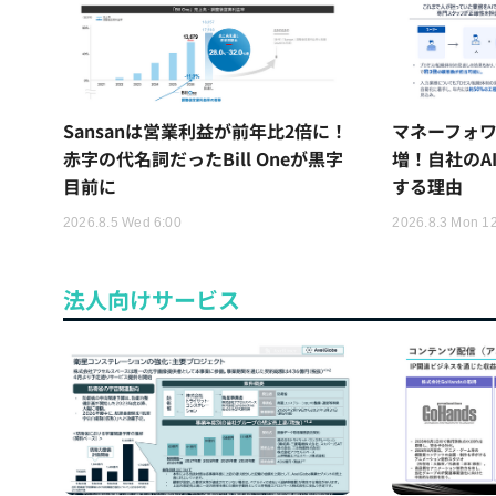
Sansanは営業利益が前年比2倍に！
マネーフォワ
赤字の代名詞だったBill Oneが黒字
増！自社のA
目前に
する理由
2026.8.5 Wed 6:00
2026.8.3 Mon 1
法人向けサービス