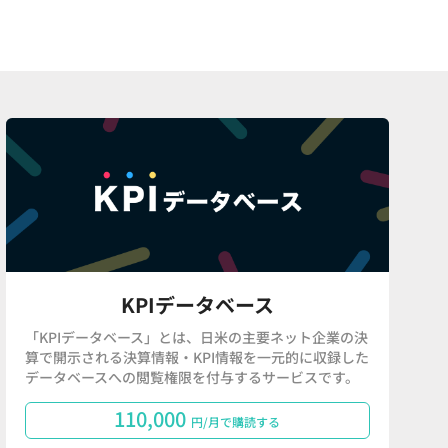
KPIデータベース
「KPIデータベース」とは、日米の主要ネット企業の決
算で開示される決算情報・KPI情報を一元的に収録した
データベースへの閲覧権限を付与するサービスです。
110,000
円/月で購読する