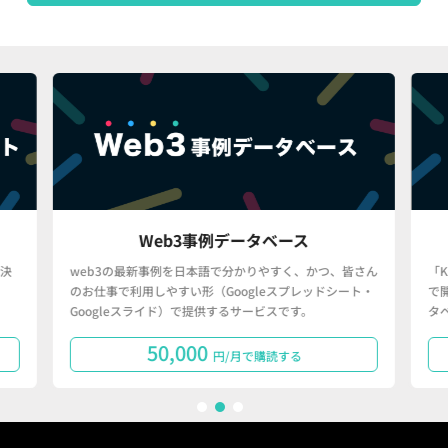
Web3事例データベース
決
web3の最新事例を日本語で分かりやすく、かつ、皆さん
「
のお仕事で利用しやすい形（Googleスプレッドシート・
で
Googleスライド）で提供するサービスです。
タ
50,000
円/月で購読する
1
2
3