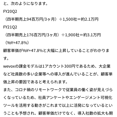
と、次のようになります。
FY20Q2
（四半期売上94百万円/3ヶ月）÷1,500社＝約2.1万円
FY21Q2
（四半期売上176百万円/3ヶ月）÷1,900社＝約3.1万円
（YoY+47.8%）
顧客単価がYoY+47.8%と大幅に上昇していることがわかりま
す。
wevoxの課金モデルは1アカウント300円であるため、大企業
など社員数の多い企業等への導入が進んでいることが、顧客単
価上昇の要因であると考えられます。
また、コロナ禍のリモートワークで従業員の働く姿が見えづら
くなっているため、社員アンケートやエンゲージメント可視化
ツールを活用する動きがこれまで以上に活発になっているとい
うことも予想され、顧客単価だけでなく、導入社数の拡大も期