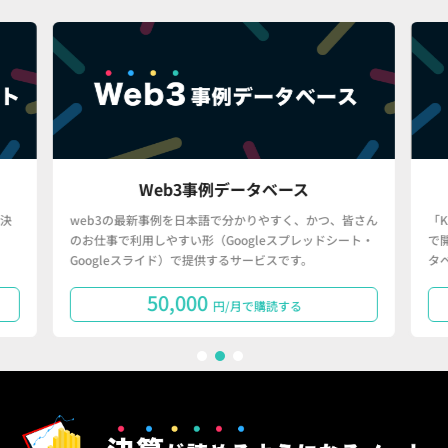
Web3事例データベース
決
web3の最新事例を日本語で分かりやすく、かつ、皆さん
「
のお仕事で利用しやすい形（Googleスプレッドシート・
で
Googleスライド）で提供するサービスです。
タ
50,000
円/月で購読する
1
2
3