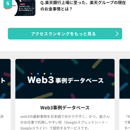
Q.楽天銀行上場に至った、楽天グループの現在
のお金事情とは？
アクセスランキングをもっと見る
Web3事例データベース
決
web3の最新事例を日本語で分かりやすく、かつ、皆さん
「
のお仕事で利用しやすい形（Googleスプレッドシート・
で
Googleスライド）で提供するサービスです。
タ