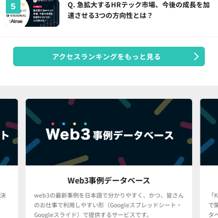
Q. 急拡大するHRテック市場、今後の成長を加
速させる3つの方向性とは？
アクセスランキングをもっと見る
Web3事例データベース
決
web3の最新事例を日本語で分かりやすく、かつ、皆さん
「
のお仕事で利用しやすい形（Googleスプレッドシート・
で
Googleスライド）で提供するサービスです。
タ