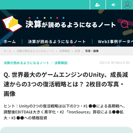
ホーム
決算が読めるようになるノート
Web3事例データ
ホーム
›
決算が読めるようになるノート
›
決算解説
›
記事
›
写真・画像
決算が読めるようになるノート
決算解説
2023.8.30 Wed 6:00
Q. 世界最大のゲームエンジンのUnity、成長減
速からの3つの復活戦略とは？ 2枚目の写真・
画像
ヒント：Unityの3つの復活戦略は以下の3つ・#1 ●●による長期戦へ、
調整後EBITDAは大きく黒字化・#2 「IronSource」買収による●●拡
大・#3 ●●への積極投資