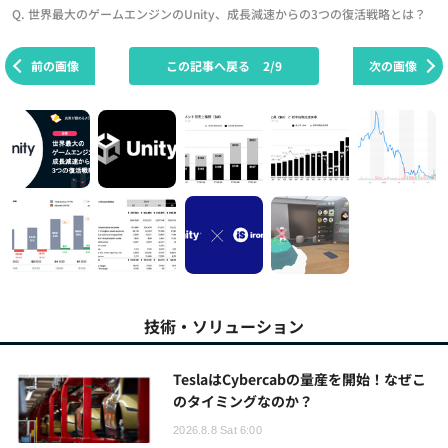
Q. 世界最大のゲームエンジンのUnity、成長減速からの3つの復活戦略とは？
前の画像
この記事へ戻る
2/9
次の画像
技術・ソリューション
TeslaはCybercabの量産を開始！なぜこ
のタイミングなのか？
2026.8.8 Sat 6:00