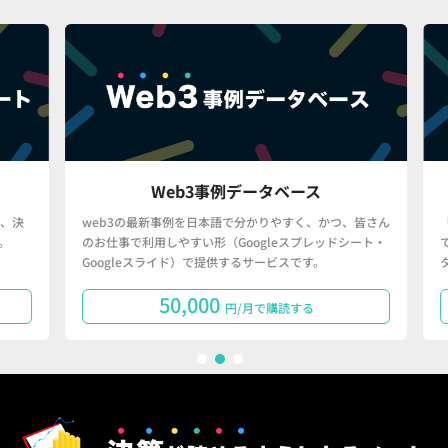
Web3事例データベース
決
web3の最新事例を日本語で分かりやすく、かつ、皆さん
「
のお仕事で利用しやすい形（Googleスプレッドシート・
で
Googleスライド）で提供するサービスです。
タ
50,000
円/月で購読する
1
2
3