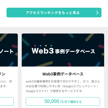
アクセスランキングをもっと見る
Web3事例データベース
決
web3の最新事例を日本語で分かりやすく、かつ、皆さん
「
のお仕事で利用しやすい形（Googleスプレッドシート・
で
Googleスライド）で提供するサービスです。
タ
50,000
円/月で購読する