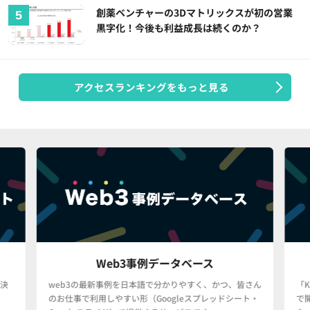
創薬ベンチャーの3Dマトリックスが初の営業
黒字化！今後も利益成長は続くのか？
アクセスランキングをもっと見る
Web3事例データベース
決
web3の最新事例を日本語で分かりやすく、かつ、皆さん
「
のお仕事で利用しやすい形（Googleスプレッドシート・
で