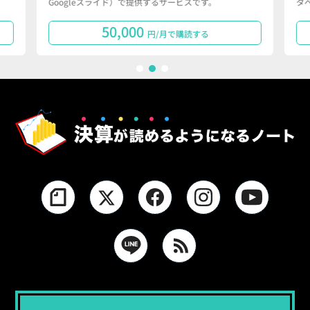
Googleスライド）で提供するサービスです。
タ
50,000
円/月で購読する
1
2
3