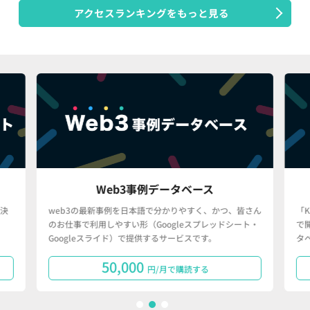
アクセスランキングをもっと見る
Web3事例データベース
決
web3の最新事例を日本語で分かりやすく、かつ、皆さん
「
のお仕事で利用しやすい形（Googleスプレッドシート・
で
Googleスライド）で提供するサービスです。
タ
50,000
円/月で購読する
1
2
3