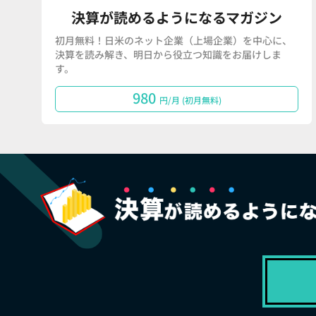
決算が読めるようになるマガジン
初月無料！日米のネット企業（上場企業）を中心に、
決算を読み解き、明日から役立つ知識をお届けしま
す。
980
円/月 (初月無料)