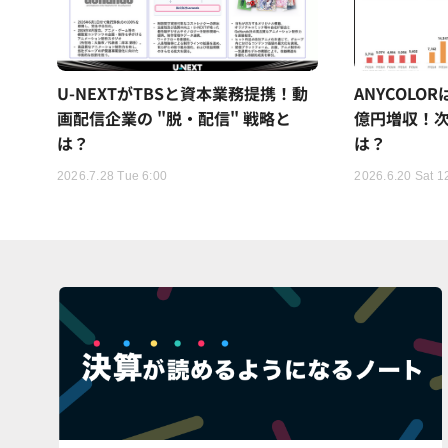
U-NEXTがTBSと資本業務提携！動
ANYCOLO
画配信企業の "脱・配信" 戦略と
億円増収！次
は？
は？
2026.7.28 Tue 6:00
2026.6.20 Sat 1