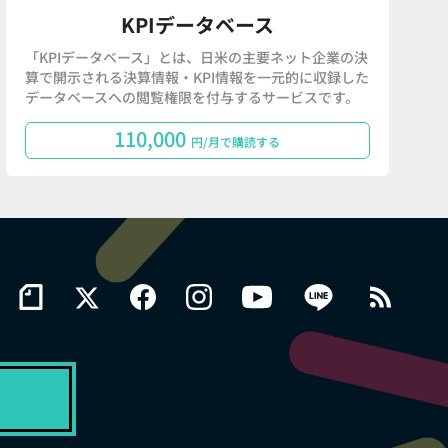
KPIデータベース
「KPIデータベース」とは、日米の主要ネット企業の決
算で開示される決算情報・KPI情報を一元的に収録した
データベースへの閲覧権限を付与するサービスです。
110,000
円/月で購読する