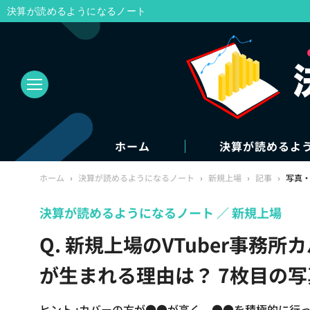
決算が読めるようになるノート
ホーム
決算が読めるよ
ホーム
›
決算が読めるようになるノート
›
新規上場
›
記事
›
写真
決算が読めるようになるノート
新規上場
Q. 新規上場のVTuber事務所
が生まれる理由は？ 7枚目の
ヒント :カバーの方が●●が高く、●●を積極的に行