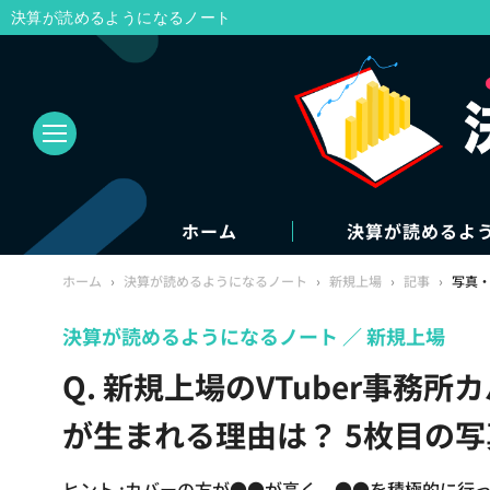
決算が読めるようになるノート
ホーム
決算が読めるよ
ホーム
›
決算が読めるようになるノート
›
新規上場
›
記事
›
写真
決算が読めるようになるノート
新規上場
Q. 新規上場のVTuber事務所
が生まれる理由は？ 5枚目の
ヒント :カバーの方が●●が高く、●●を積極的に行