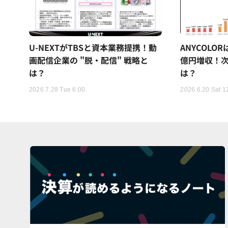
U-NEXTがTBSと資本業務提携！動
ANYCOLO
画配信企業の "脱・配信" 戦略と
億円増収！次
は？
は？
2026.7.28 Tue 6:00
2026.6.20 Sat 1