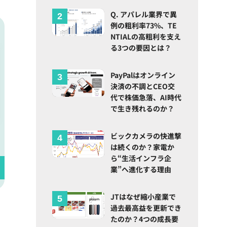
Q. アパレル業界で異
例の粗利率73%、TE
NTIALの高粗利を支え
る3つの要因とは？
PayPalはオンライン
決済の不調とCEO交
代で株価急落、AI時代
で生き残れるのか？
ビックカメラの快進撃
は続くのか？家電か
ら“生活インフラ企
業”へ進化する理由
JTはなぜ縮小産業で
過去最高益を更新でき
たのか？4つの成長要