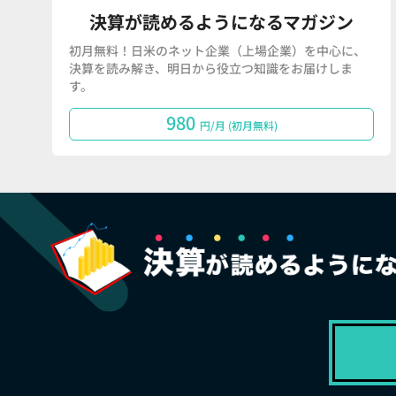
決算が読めるようになるマガジン
初月無料！日米のネット企業（上場企業）を中心に、
決算を読み解き、明日から役立つ知識をお届けしま
す。
980
円/月 (初月無料)