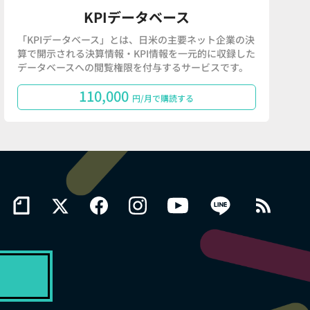
KPIデータベース
「KPIデータベース」とは、日米の主要ネット企業の決
算で開示される決算情報・KPI情報を一元的に収録した
データベースへの閲覧権限を付与するサービスです。
110,000
円/月で購読する