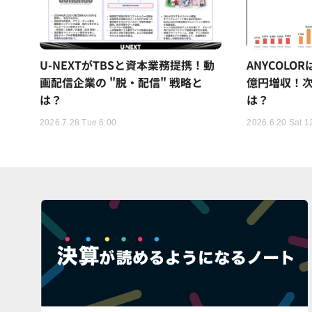
U-NEXTがTBSと資本業務提携！動
ANYCOLO
画配信企業の "脱・配信" 戦略と
億円増収！次
は？
は？
2026.7.28 Tue 6:00
2026.6.20 Sat 1