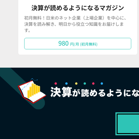
決算が読めるようになるマガジン
初月無料！日米のネット企業（上場企業）を中心に、
決算を読み解き、明日から役立つ知識をお届けしま
す。
980
円/月 (初月無料)