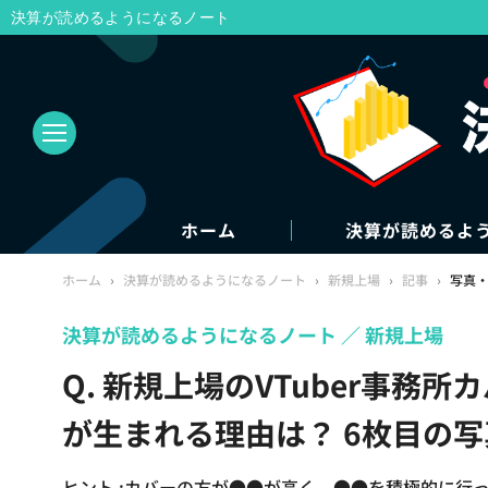
決算が読めるようになるノート
ホーム
決算が読めるよ
ホーム
›
決算が読めるようになるノート
›
新規上場
›
記事
›
写真
決算が読めるようになるノート
新規上場
Q. 新規上場のVTuber事務所
が生まれる理由は？ 6枚目の
ヒント :カバーの方が●●が高く、●●を積極的に行