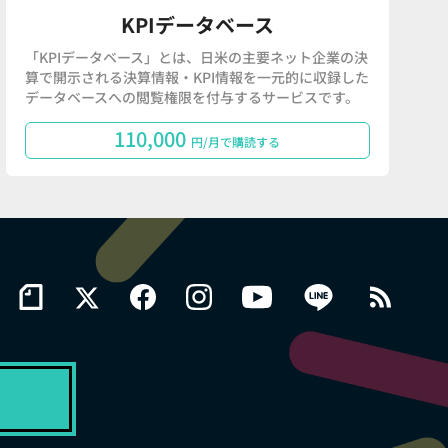
KPIデータベース
「KPIデータベース」とは、日米の主要ネット企業の決
算で開示される決算情報・KPI情報を一元的に収録した
データベースへの閲覧権限を付与するサービスです。
110,000
円/月で購読する