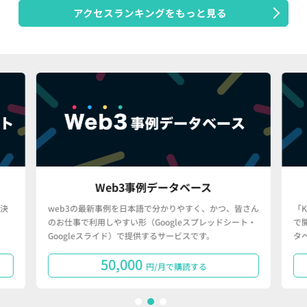
アクセスランキングをもっと見る
Web3事例データベース
決
web3の最新事例を日本語で分かりやすく、かつ、皆さん
「
のお仕事で利用しやすい形（Googleスプレッドシート・
で
Googleスライド）で提供するサービスです。
タ
50,000
円/月で購読する
1
2
3