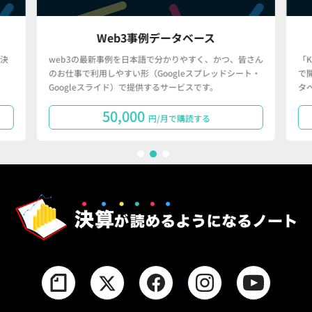
Web3事例データベース
決
web3の最新事例を日本語で分かりやすく、かつ、皆さん
「
のお仕事で利用しやすい形（Googleスプレッドシート・
で
Googleスライド）で提供するサービスです。
タ
50,000
円/月で購読する
1
2
3