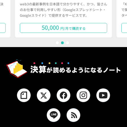
決
web3の最新事例を日本語で分かりやすく、かつ、皆さん
「
のお仕事で利用しやすい形（Googleスプレッドシート・
で
Googleスライド）で提供するサービスです。
タ
50,000
円/月で購読する
1
2
3