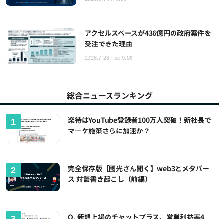
アクセルスペースが436億円の政府案件を
受注できた理由
2026.7.28 Tue 9:00
総合ニュースランキング
楽待はYouTube登録者100万人突破！新社長で
マーケ施策さらに加速か？
完全保存版【國光さん聞く】web3とメタバー
ス 対談書き起こし（前編）
Q. 新規上場のチャットプラス、営業利益率4