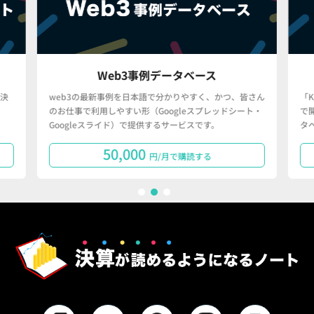
Web3事例データベース
決
web3の最新事例を日本語で分かりやすく、かつ、皆さん
「
のお仕事で利用しやすい形（Googleスプレッドシート・
で
Googleスライド）で提供するサービスです。
タ
50,000
円/月で購読する
1
2
3