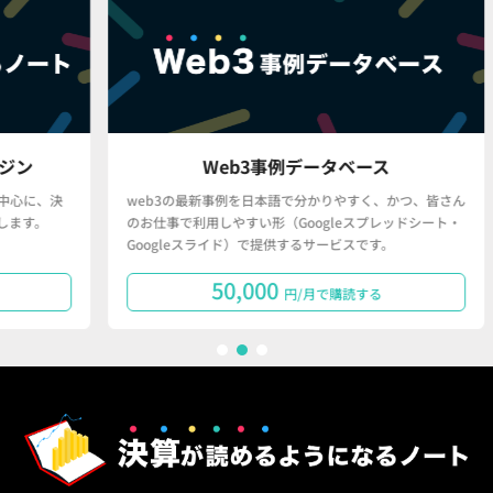
Web3事例データベース
、決
web3の最新事例を日本語で分かりやすく、かつ、皆さん
「
のお仕事で利用しやすい形（Googleスプレッドシート・
で
Googleスライド）で提供するサービスです。
タ
50,000
円/月で購読する
1
2
3