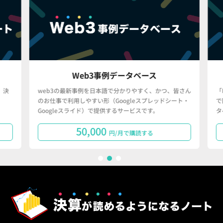
Web3事例データベース
決
web3の最新事例を日本語で分かりやすく、かつ、皆さん
「
のお仕事で利用しやすい形（Googleスプレッドシート・
で
Googleスライド）で提供するサービスです。
タ
50,000
円/月で購読する
1
2
3