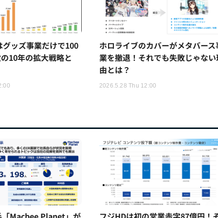
Rはグッズ事業だけで100
ホロライブのカバーがメタバース
の10年の拡大戦略と
業を撤退！それでも失敗じゃない
由とは？
2:00
2026.5.28 Thu 12:00
Macbee Planet」が
フジHDは初の営業赤字87億円！