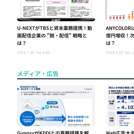
U-NEXTがTBSと資本業務提携！動
ANYCOLO
画配信企業の "脱・配信" 戦略と
億円増収！次
は？
は？
2026.7.28 Tue 6:00
2026.6.20 Sat 1
メディア・広告
GunosyがKDDIとの業務提携を解
Web広告大手「