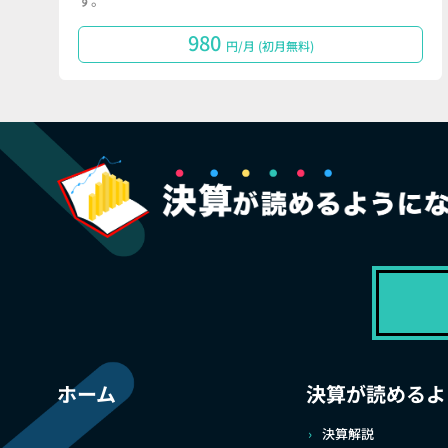
す。
980
円/月 (初月無料)
ホーム
決算が読めるよ
決算解説