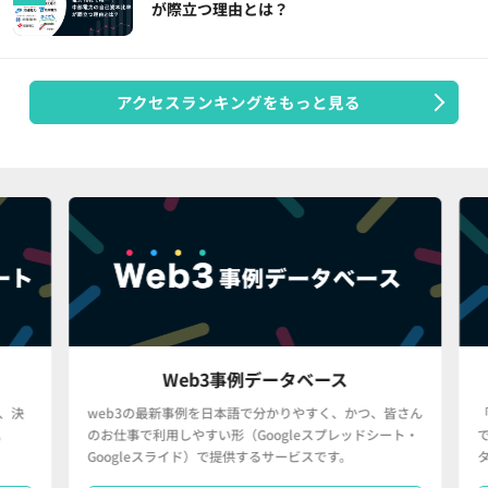
が際立つ理由とは？
アクセスランキングをもっと見る
Web3事例データベース
決
web3の最新事例を日本語で分かりやすく、かつ、皆さん
「
のお仕事で利用しやすい形（Googleスプレッドシート・
で
Googleスライド）で提供するサービスです。
タ