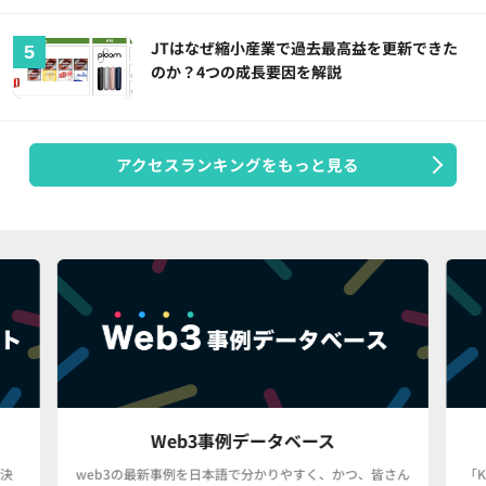
JTはなぜ縮小産業で過去最高益を更新できた
のか？4つの成長要因を解説
アクセスランキングをもっと見る
Web3事例データベース
決
web3の最新事例を日本語で分かりやすく、かつ、皆さん
「