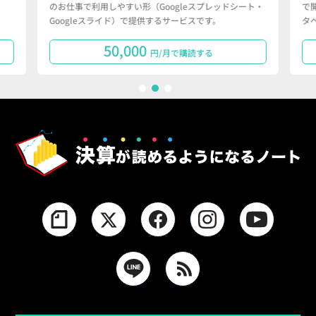
のお仕事で利用しやすい形（Googleスプレッドシート・
で
Googleスライド）で提供するサービスです。
タ
50,000
円/月で購読する
1
2
3