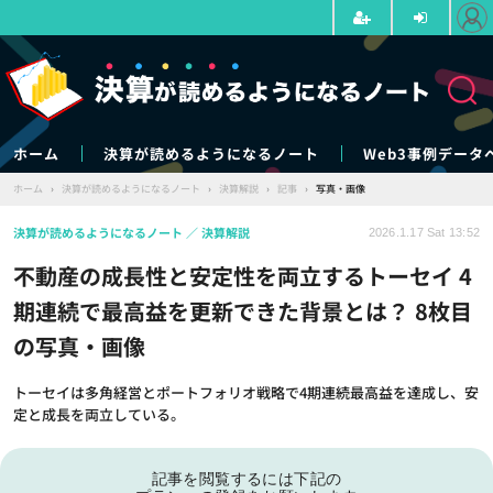
ホーム
決算が読めるようになるノート
Web3事例データ
ホーム
›
決算が読めるようになるノート
›
決算解説
›
記事
›
写真・画像
決算が読めるようになるノート
決算解説
2026.1.17 Sat 13:52
不動産の成長性と安定性を両立するトーセイ 4
期連続で最高益を更新できた背景とは？ 8枚目
の写真・画像
トーセイは多角経営とポートフォリオ戦略で4期連続最高益を達成し、安
定と成長を両立している。
記事を閲覧するには下記の