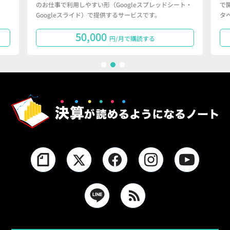
のお仕事で利用しやすい形（Googleスプレッドシート・
で
Googleスライド）で提供するサービスです。
タ
50,000
円/月で購読する
1
2
3