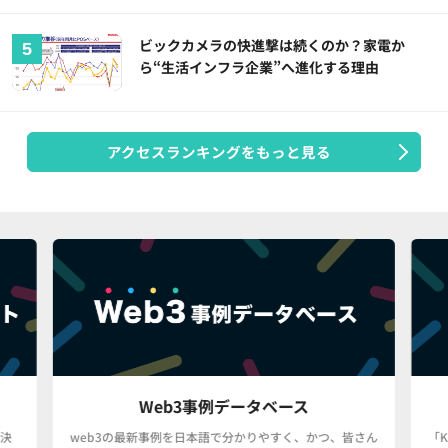
ビックカメラの快進撃は続くのか？家電か
ら“生活インフラ企業”へ進化する理由
アクセスランキングをもっと見る
Web3事例データベース
決
web3の最新事例を日本語で分かりやすく、かつ、皆さん
「