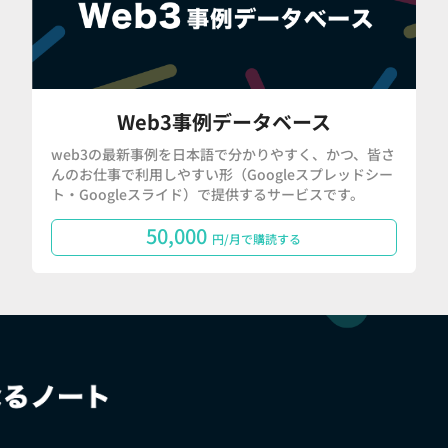
Web3事例データベース
web3の最新事例を日本語で分かりやすく、かつ、皆さ
んのお仕事で利用しやすい形（Googleスプレッドシー
ト・Googleスライド）で提供するサービスです。
50,000
円/月で購読する