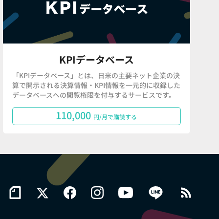
KPIデータベース
「KPIデータベース」とは、日米の主要ネット企業の決
算で開示される決算情報・KPI情報を一元的に収録した
データベースへの閲覧権限を付与するサービスです。
110,000
円/月で購読する