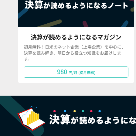
決算が読めるようになるマガジン
初月無料！日米のネット企業（上場企業）を中心に、
決算を読み解き、明日から役立つ知識をお届けしま
す。
980
円/月 (初月無料)