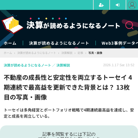
ホーム
決算が読めるようになるノート
Web3事例データ
ホーム
›
決算が読めるようになるノート
›
決算解説
›
記事
›
写真・画像
決算が読めるようになるノート
決算解説
2026.1.17 Sat 13:52
不動産の成長性と安定性を両立するトーセイ 4
期連続で最高益を更新できた背景とは？ 13枚
目の写真・画像
トーセイは多角経営とポートフォリオ戦略で4期連続最高益を達成し、安
定と成長を両立している。
記事を閲覧するには下記の