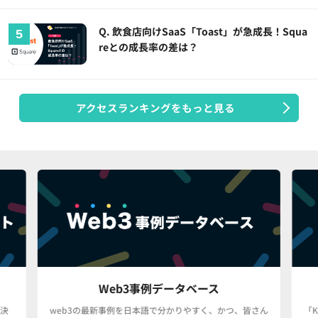
Q. 飲食店向けSaaS「Toast」が急成長！Squa
reとの成長率の差は？
アクセスランキングをもっと見る
Web3事例データベース
決
web3の最新事例を日本語で分かりやすく、かつ、皆さん
「