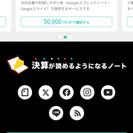
のお仕事で利用しやすい形（Googleスプレッドシート・
で
Googleスライド）で提供するサービスです。
タ
50,000
円/月で購読する
1
2
3