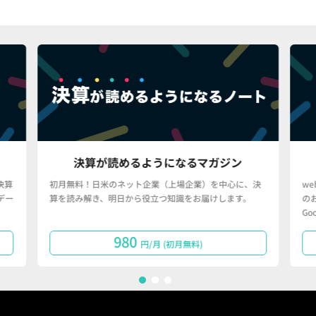
決算が読めるようになるマガジン
初月無料！日米のネット企業（上場企業）を中心に、決
web
算を読み解き、明日から役立つ知識をお届けします。
のお仕事
Goog
980
円/月 (初月無料)
1
2
3