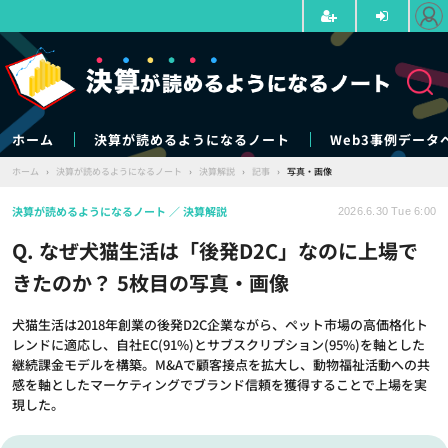
ホーム
決算が読めるようになるノート
Web3事例データ
ホーム
›
決算が読めるようになるノート
›
決算解説
›
記事
›
写真・画像
決算が読めるようになるノート
決算解説
2026.6.30 Tue 6:00
Q. なぜ犬猫生活は「後発D2C」なのに上場で
きたのか？ 5枚目の写真・画像
犬猫生活は2018年創業の後発D2C企業ながら、ペット市場の高価格化ト
レンドに適応し、自社EC(91%)とサブスクリプション(95%)を軸とした
継続課金モデルを構築。M&Aで顧客接点を拡大し、動物福祉活動への共
感を軸としたマーケティングでブランド信頼を獲得することで上場を実
現した。