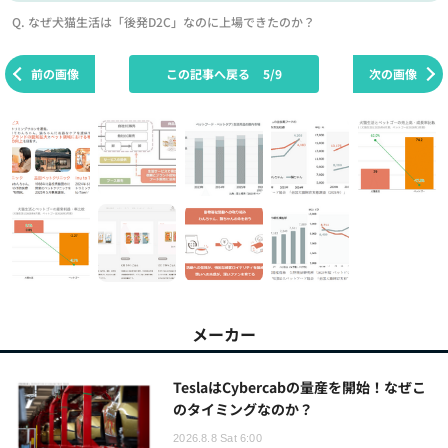
Q. なぜ犬猫生活は「後発D2C」なのに上場できたのか？
前の画像
この記事へ戻る
5/9
次の画像
メーカー
TeslaはCybercabの量産を開始！なぜこ
のタイミングなのか？
2026.8.8 Sat 6:00