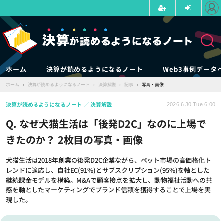
ホーム
決算が読めるようになるノート
Web3事例データ
ホーム
›
決算が読めるようになるノート
›
決算解説
›
記事
›
写真・画像
決算が読めるようになるノート
決算解説
2026.6.30 Tue 6:00
Q. なぜ犬猫生活は「後発D2C」なのに上場で
きたのか？ 2枚目の写真・画像
犬猫生活は2018年創業の後発D2C企業ながら、ペット市場の高価格化ト
レンドに適応し、自社EC(91%)とサブスクリプション(95%)を軸とした
継続課金モデルを構築。M&Aで顧客接点を拡大し、動物福祉活動への共
感を軸としたマーケティングでブランド信頼を獲得することで上場を実
現した。