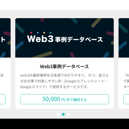
Web3事例データベース
決
web3の最新事例を日本語で分かりやすく、かつ、皆さん
「
のお仕事で利用しやすい形（Googleスプレッドシート・
で
Googleスライド）で提供するサービスです。
タ
50,000
円/月で購読する
1
2
3