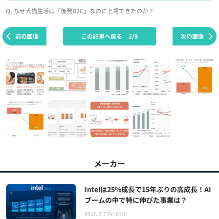
Q. なぜ犬猫生活は「後発D2C」なのに上場できたのか？
前の画像
この記事へ戻る
2/9
次の画像
メーカー
Intelは25%成長で15年ぶりの高成長！AI
ブームの中で特に伸びた事業は？
2026.8.7 Fri 6:00