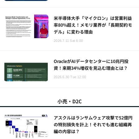
米半導体大手「マイクロン」は営業利益
率80%超え！メモリ業界が「長期契約モ
デル」に変わる理由
2026.7.11 Sat 6:00
OracleがAIデータセンターに10兆円投
資！来期34%増収を見込む理由とは？
2026.6.30 Tue 12:00
小売・D2C
アスクルはランサムウェア攻撃で52億円
の特別損失を計上！それでも進む組織再
編の内容は？