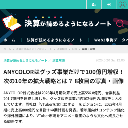
ホーム
決算が読めるようになるノート
Web3事例データ
ホーム
›
決算が読めるようになるノート
›
決算解説
›
記事
›
写真・画像
決算が読めるようになるノート
決算解説
2026.6.20 Sat 12:00
ANYCOLORはグッズ事業だけで100億円増収！
次の10年の拡大戦略とは？ 8枚目の写真・画像
ANYCOLOR株式会社は2026年4月期決算で売上高556.8億円、営業利益
201.7億円を達成しました。グッズ販売事業が約102億円の増収をけん引
しています。同社は「VTuberを文化にする」をビジョンに、2029年4月
期に売上高800億円を目指す中期計画を発表。若年層向けコンテンツ強化
や海外展開により、VTuber市場をアニメ・漫画のような文化へ成長させ
る戦略です。