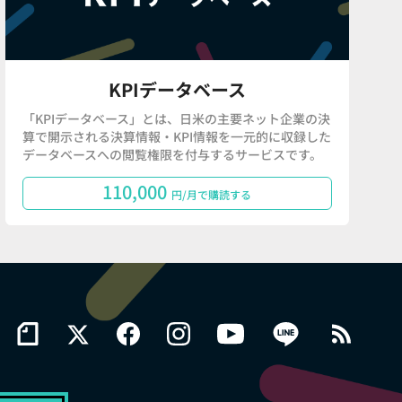
KPIデータベース
「KPIデータベース」とは、日米の主要ネット企業の決
算で開示される決算情報・KPI情報を一元的に収録した
データベースへの閲覧権限を付与するサービスです。
110,000
円/月で購読する