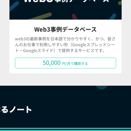
Web3事例データベース
web3の最新事例を日本語で分かりやすく、かつ、皆さ
んのお仕事で利用しやすい形（Googleスプレッドシー
ト・Googleスライド）で提供するサービスです。
50,000
円/月で購読する