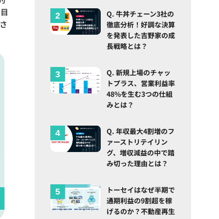
を目
Q. 牛丼チェーン3社の
さ
徹底分析！好調な決算
を発表した吉野家の成
長戦略とは？
Q. 新規上場のチャッ
トプラス、営業利益率
48%を生む3つの仕組
みとは？
Q. 年収最大4割増のフ
ァーストリテイリン
グ、増収減益の中で踏
み切った理由とは？
トーセイはなぜ半期で
通期利益の9割超を稼
げるのか？不動産再生