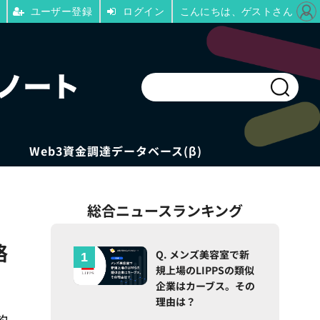
ユーザー登録
ログイン
こんにちは、ゲストさん
Web3資金調達データベース(β)
総合ニュースランキング
略
Q. メンズ美容室で新
規上場のLIPPSの類似
企業はカーブス。その
理由は？
約