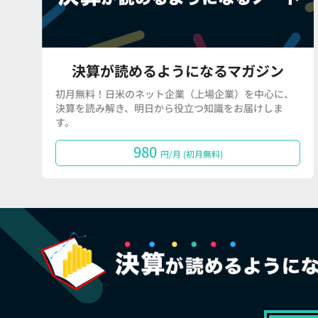
決算が読めるようになるマガジン
初月無料！日米のネット企業（上場企業）を中心に、
決算を読み解き、明日から役立つ知識をお届けしま
す。
980
円/月 (初月無料)