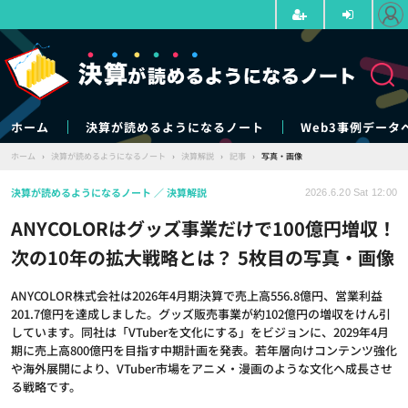
ホーム
決算が読めるようになるノート
Web3事例データ
ホーム
›
決算が読めるようになるノート
›
決算解説
›
記事
›
写真・画像
決算が読めるようになるノート
決算解説
2026.6.20 Sat 12:00
ANYCOLORはグッズ事業だけで100億円増収！
次の10年の拡大戦略とは？ 5枚目の写真・画像
ANYCOLOR株式会社は2026年4月期決算で売上高556.8億円、営業利益
201.7億円を達成しました。グッズ販売事業が約102億円の増収をけん引
しています。同社は「VTuberを文化にする」をビジョンに、2029年4月
期に売上高800億円を目指す中期計画を発表。若年層向けコンテンツ強化
や海外展開により、VTuber市場をアニメ・漫画のような文化へ成長させ
る戦略です。