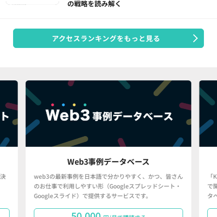
の戦略を読み解く
アクセスランキングをもっと見る
Web3事例データベース
決
web3の最新事例を日本語で分かりやすく、かつ、皆さん
「
のお仕事で利用しやすい形（Googleスプレッドシート・
で
Googleスライド）で提供するサービスです。
タ
50,000