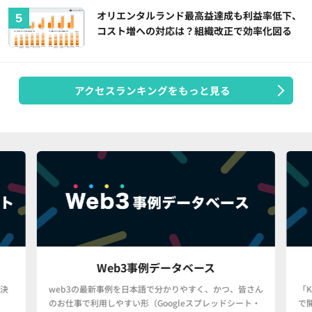
オリエンタルランド最高益達成も利益率低下、
コスト増への対応は？組織改正で効率化図る
アクセスランキングをもっと見る
Web3事例データベース
決
web3の最新事例を日本語で分かりやすく、かつ、皆さん
「
のお仕事で利用しやすい形（Googleスプレッドシート・
で