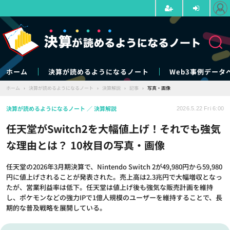
ホーム
決算が読めるようになるノート
Web3事例データ
ホーム
›
決算が読めるようになるノート
›
決算解説
›
記事
›
写真・画像
決算が読めるようになるノート
決算解説
2026.5.22 Fri 6:00
任天堂がSwitch2を大幅値上げ！それでも強気
な理由とは？ 10枚目の写真・画像
任天堂の2026年3月期決算で、Nintendo Switch 2が49,980円から59,980
円に値上げされることが発表された。売上高は2.3兆円で大幅増収となっ
たが、営業利益率は低下。任天堂は値上げ後も強気な販売計画を維持
し、ポケモンなどの強力IPで1億人規模のユーザーを維持することで、長
期的な普及戦略を展開している。