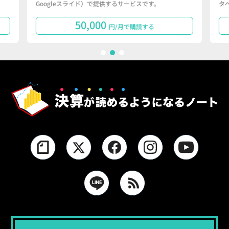
Googleスライド）で提供するサービスです。
タ
50,000
円/月で購読する
1
2
3