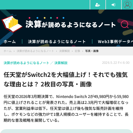
ホーム
決算が読めるようになるノート
Web3事例データ
ホーム
›
決算が読めるようになるノート
›
決算解説
›
記事
›
写真・画像
決算が読めるようになるノート
決算解説
2026.5.22 Fri 6:00
任天堂がSwitch2を大幅値上げ！それでも強気
な理由とは？ 2枚目の写真・画像
任天堂の2026年3月期決算で、Nintendo Switch 2が49,980円から59,980
円に値上げされることが発表された。売上高は2.3兆円で大幅増収となっ
たが、営業利益率は低下。任天堂は値上げ後も強気な販売計画を維持
し、ポケモンなどの強力IPで1億人規模のユーザーを維持することで、長
期的な普及戦略を展開している。