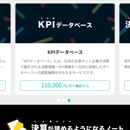
KPIデータベース
さん
「KPIデータベース」とは、日米の主要ネット企業の決算
初
ト・
で開示される決算情報・KPI情報を一元的に収録したデー
算
タベースへの閲覧権限を付与するサービスです。
110,000
円/月で購読する
1
2
3