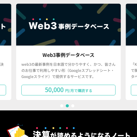
Web3事例データベース
決
web3の最新事例を日本語で分かりやすく、かつ、皆さん
「
のお仕事で利用しやすい形（Googleスプレッドシート・
で
Googleスライド）で提供するサービスです。
タ
50,000
円/月で購読する
1
2
3