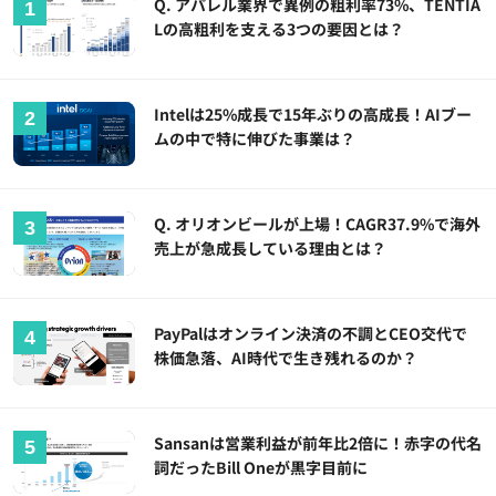
Q. アパレル業界で異例の粗利率73%、TENTIA
Lの高粗利を支える3つの要因とは？
Intelは25%成長で15年ぶりの高成長！AIブー
ムの中で特に伸びた事業は？
Q. オリオンビールが上場！CAGR37.9%で海外
売上が急成長している理由とは？
PayPalはオンライン決済の不調とCEO交代で
株価急落、AI時代で生き残れるのか？
Sansanは営業利益が前年比2倍に！赤字の代名
詞だったBill Oneが黒字目前に