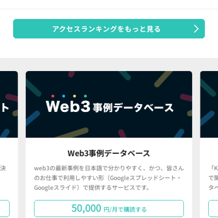
アクセスランキングをもっと見る
Web3事例データベース
決
web3の最新事例を日本語で分かりやすく、かつ、皆さん
「
のお仕事で利用しやすい形（Googleスプレッドシート・
で
Googleスライド）で提供するサービスです。
タ
50,000
円/月で購読する