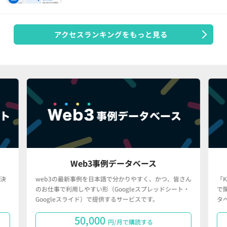
アクセスランキングをもっと見る
Web3事例データベース
決
web3の最新事例を日本語で分かりやすく、かつ、皆さん
「
のお仕事で利用しやすい形（Googleスプレッドシート・
で
Googleスライド）で提供するサービスです。
タ
50,000
円/月で購読する