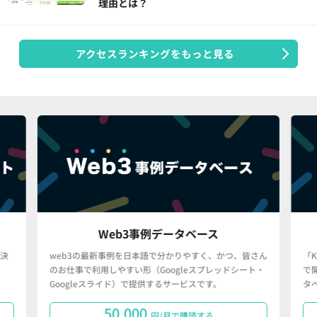
理由とは？
アクセスランキングをもっと見る
Web3事例データベース
決
web3の最新事例を日本語で分かりやすく、かつ、皆さん
「
のお仕事で利用しやすい形（Googleスプレッドシート・
で
Googleスライド）で提供するサービスです。
タ
50,000
円/月で購読する