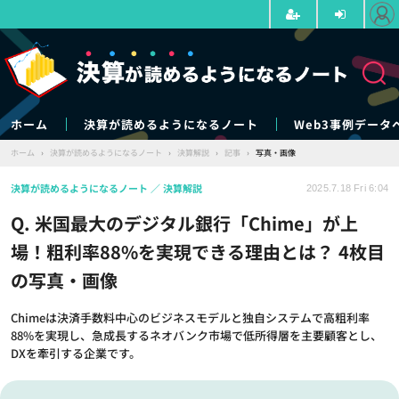
ホーム
決算が読めるようになるノート
Web3事例データ
ホーム
›
決算が読めるようになるノート
›
決算解説
›
記事
›
写真・画像
決算が読めるようになるノート
決算解説
2025.7.18 Fri 6:04
Q. 米国最大のデジタル銀行「Chime」が上
場！粗利率88%を実現できる理由とは？ 4枚目
の写真・画像
Chimeは決済手数料中心のビジネスモデルと独自システムで高粗利率
88%を実現し、急成長するネオバンク市場で低所得層を主要顧客とし、
DXを牽引する企業です。