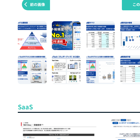
前の画像
こ
SaaS