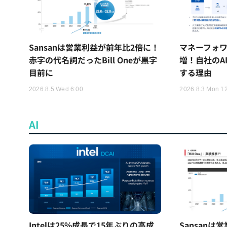
Sansanは営業利益が前年比2倍に！
マネーフォワ
赤字の代名詞だったBill Oneが黒字
増！自社のA
目前に
する理由
2026.8.5 Wed 6:00
2026.8.3 Mon 1
AI
Intelは25%成長で15年ぶりの高成
Sansan