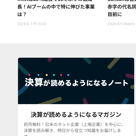
長！AIブームの中で特に伸びた事業
赤字の代名詞だ
は？
目前に
2026.8.7 Fri 6:00
2026.8.5 Wed 6
決算が読めるようになるマガジン
初月無料！日米のネット企業（上場企業）を中心に、
決算を読み解き、明日から役立つ知識をお届けしま