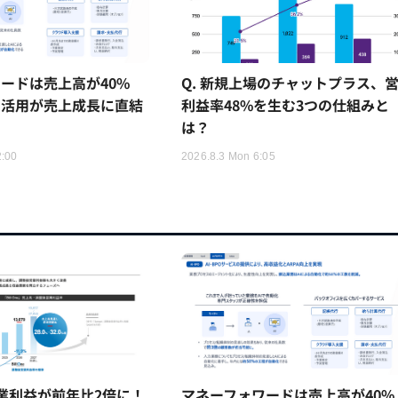
ードは売上高が40%
Q. 新規上場のチャットプラス、
I活用が売上成長に直結
利益率48%を生む3つの仕組みと
は？
2:00
2026.8.3 Mon 6:05
は営業利益が前年比2倍に！
マネーフォワードは売上高が40%