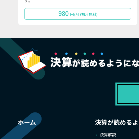
す。
980
円/月 (初月無料)
ホーム
決算が読めるよ
決算解説