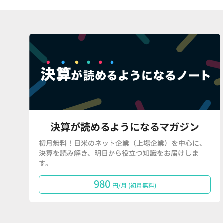
決算が読めるようになるマガジン
初月無料！日米のネット企業（上場企業）を中心に、
決算を読み解き、明日から役立つ知識をお届けしま
す。
980
円/月 (初月無料)