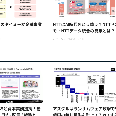
トのタイミーが金融事業
NTTはAI時代をどう戦う？NTTド
由
モ・NTTデータ統合の真意とは？
00
2026.5.20 Wed 12:00
TBSと資本業務提携！動
アスクルはランサムウェア攻撃で5
 "脱・配信" 戦略と
億円の特別損失を計上！それでも