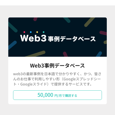
Web3事例データベース
web3の最新事例を日本語で分かりやすく、かつ、皆さ
んのお仕事で利用しやすい形（Googleスプレッドシー
ト・Googleスライド）で提供するサービスです。
50,000
円/月で購読する