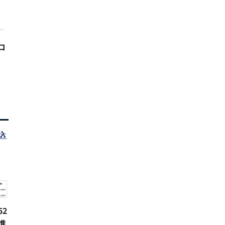
コ
2
進