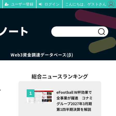
ユーザー登録
ログイン
こんにちは、ゲストさん
Web3資金調達データベース(β)
総合ニュースランキング
ヤ
eFootball W杯効果で
全事業が躍進 コナミ
グループ2027年3月期
第1四半期決算を解説