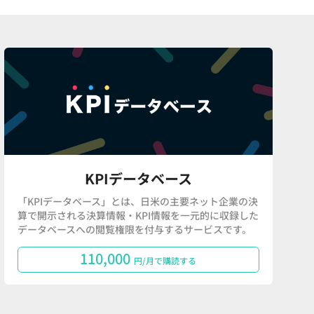
KPIデータベース
「KPIデータベース」とは、日米の主要ネット企業の決
算で開示される決算情報・KPI情報を一元的に収録した
データベースへの閲覧権限を付与するサービスです。
110,000
円/月で購読する