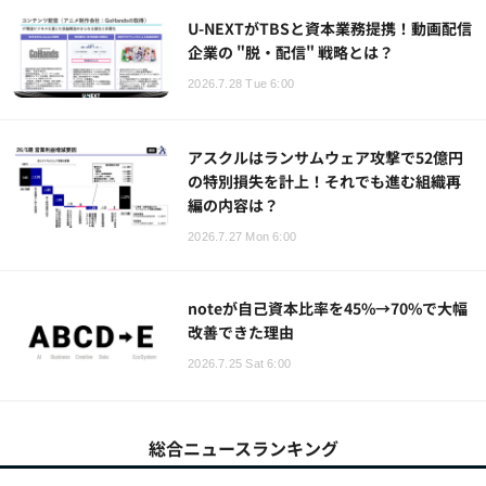
U-NEXTがTBSと資本業務提携！動画配信
企業の "脱・配信" 戦略とは？
2026.7.28 Tue 6:00
アスクルはランサムウェア攻撃で52億円
の特別損失を計上！それでも進む組織再
編の内容は？
2026.7.27 Mon 6:00
noteが自己資本比率を45%→70%で大幅
改善できた理由
2026.7.25 Sat 6:00
総合ニュースランキング