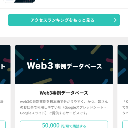
アクセスランキングをもっと見る
Web3事例データベース
決
web3の最新事例を日本語で分かりやすく、かつ、皆さん
「
のお仕事で利用しやすい形（Googleスプレッドシート・
で
Googleスライド）で提供するサービスです。
タ
50,000
円/月で購読する