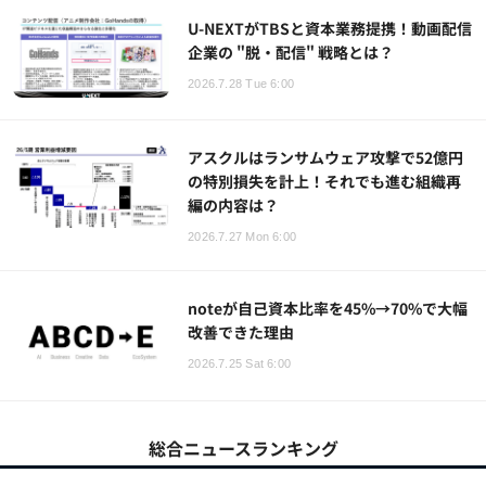
U-NEXTがTBSと資本業務提携！動画配信
企業の "脱・配信" 戦略とは？
2026.7.28 Tue 6:00
アスクルはランサムウェア攻撃で52億円
の特別損失を計上！それでも進む組織再
編の内容は？
2026.7.27 Mon 6:00
noteが自己資本比率を45%→70%で大幅
改善できた理由
2026.7.25 Sat 6:00
総合ニュースランキング