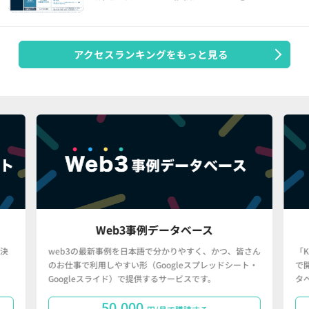
アクセスランキングをもっと見る
Web3事例データベース
決
web3の最新事例を日本語で分かりやすく、かつ、皆さん
「
のお仕事で利用しやすい形（Googleスプレッドシート・
で
Googleスライド）で提供するサービスです。
タ
50,000