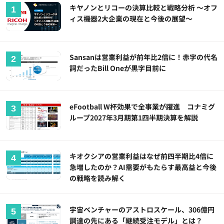
キヤノンとリコーの決算比較と戦略分析 ～オフ
ィス機器2大企業の現在と今後の展望～
Sansanは営業利益が前年比2倍に！赤字の代名
詞だったBill Oneが黒字目前に
eFootball W杯効果で全事業が躍進 コナミグ
ループ2027年3月期第1四半期決算を解説
キオクシアの営業利益はなぜ前四半期比4倍に
急増したのか？AI需要がもたらす最高益と今後
の戦略を読み解く
宇宙ベンチャーのアストロスケール、306億円
調達の先にある「継続受注モデル」とは？