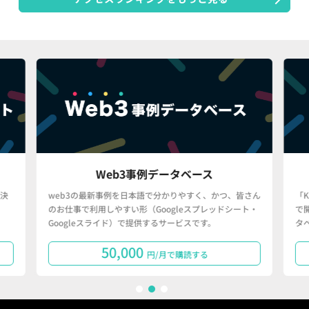
Web3事例データベース
決
web3の最新事例を日本語で分かりやすく、かつ、皆さん
「
のお仕事で利用しやすい形（Googleスプレッドシート・
で
Googleスライド）で提供するサービスです。
タ
50,000
円/月で購読する
1
2
3