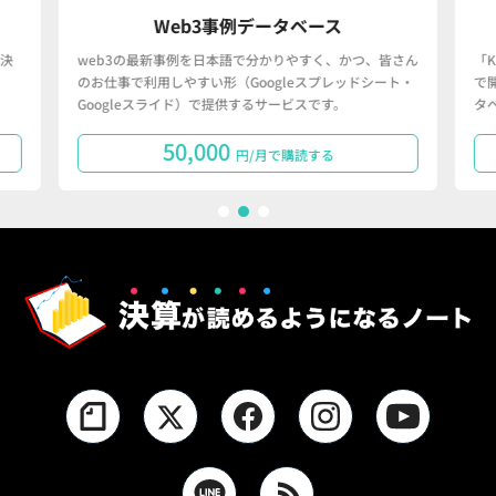
Web3事例データベース
決
web3の最新事例を日本語で分かりやすく、かつ、皆さん
「
のお仕事で利用しやすい形（Googleスプレッドシート・
で
Googleスライド）で提供するサービスです。
タ
50,000
円/月で購読する
1
2
3