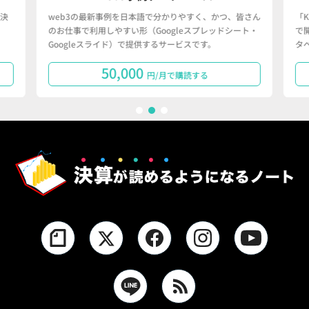
決
web3の最新事例を日本語で分かりやすく、かつ、皆さん
「
のお仕事で利用しやすい形（Googleスプレッドシート・
で
Googleスライド）で提供するサービスです。
タ
50,000
円/月で購読する
1
2
3